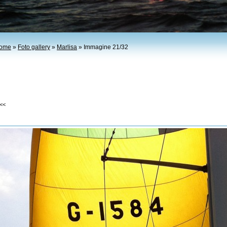
ome
»
Foto gallery
»
Marlisa
» Immagine 21/32
<<