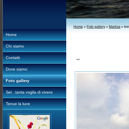
Home
»
Foto gallery
»
Marlisa
» Im
Home
Chi siamo
Contatti
<<
Dove siamo
Foto gallery
Set...tanta voglia di vivere
Tenue la luce