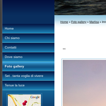
Home
»
Foto gallery
»
Marlisa
» Im
Home
Chi siamo
Contatti
<<
Dove siamo
Foto gallery
Set...tanta voglia di vivere
Tenue la luce